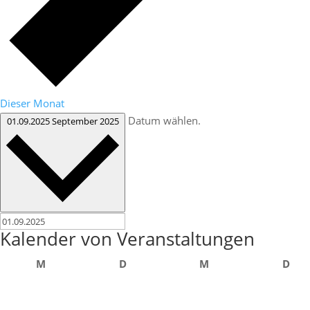
Dieser Monat
Datum wählen.
01.09.2025
September 2025
Kalender von Veranstaltungen
Montag
Dienstag
Mittwoch
Don
M
D
M
D