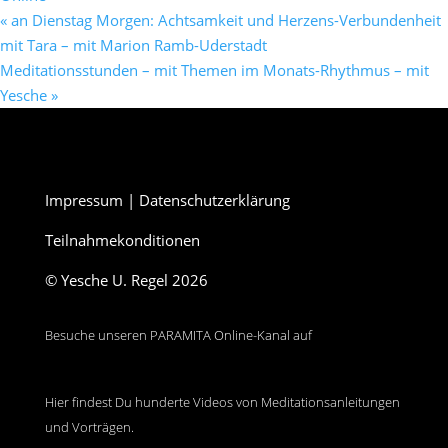
«
an Dienstag Morgen: Achtsamkeit und Herzens-Verbundenheit
mit Tara – mit Marion Ramb-Uderstadt
Meditationsstunden – mit Themen im Monats-Rhythmus – mit
Yesche
»
Impressum
|
Datenschutzerklärung
Teilnahmekonditionen
© Yesche U. Regel 2026
Besuche unseren PARAMITA Online-Kanal auf
Hier findest Du hunderte Videos von Meditationsanleitungen
und Vorträgen.