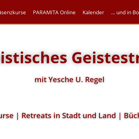
äsenzkurse
PARAMITA Online
Kalender
… und in B
stisches Geistest
mit Yesche U. Regel
rse | Retreats in Stadt und Land | Büc