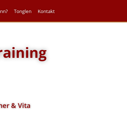
onn?
Tonglen
Kontakt
raining
her & Vita