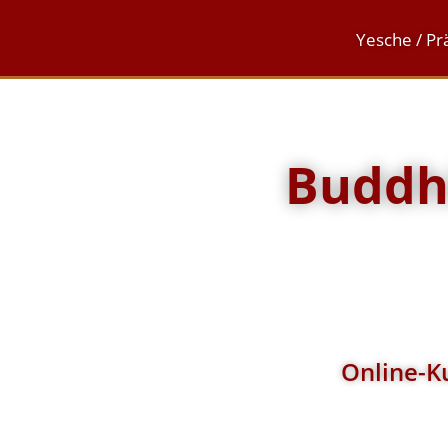
Yesche / Pr
Buddhi
Online-Ku