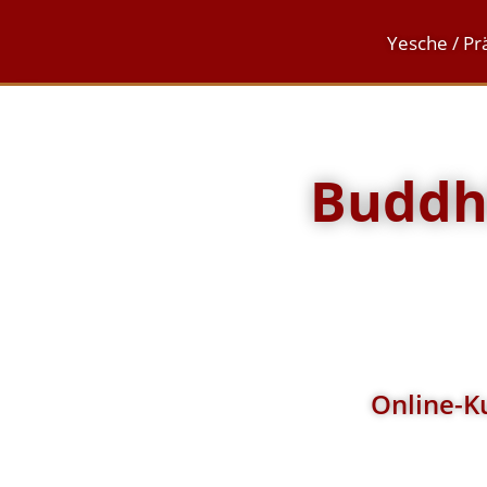
Yesche / Pr
Buddhi
Online-Ku