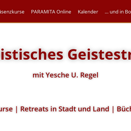
äsenzkurse
PARAMITA Online
Kalender
… und in B
stisches Geistest
mit Yesche U. Regel
rse | Retreats in Stadt und Land | Büc