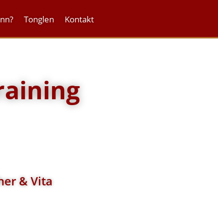
onn?
Tonglen
Kontakt
raining
her & Vita