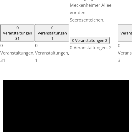
Meckenheimer Allee
vor den
Seerosenteichen.
0
0
Veranstaltungen
Veranstaltungen
Veran
31
1
0 Veranstaltungen
2
0
0
0
0 Veranstaltungen,
2
Veranstaltungen,
Veranstaltungen,
Verans
31
1
3