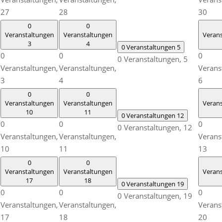
27
28
30
0
0
Veranstaltungen
Veranstaltungen
Veran
3
4
0 Veranstaltungen
5
0
0
0
0 Veranstaltungen,
5
Veranstaltungen,
Veranstaltungen,
Verans
3
4
6
0
0
Veranstaltungen
Veranstaltungen
Veran
10
11
0 Veranstaltungen
12
0
0
0
0 Veranstaltungen,
12
Veranstaltungen,
Veranstaltungen,
Verans
10
11
13
0
0
Veranstaltungen
Veranstaltungen
Veran
17
18
0 Veranstaltungen
19
0
0
0
0 Veranstaltungen,
19
Veranstaltungen,
Veranstaltungen,
Verans
17
18
20