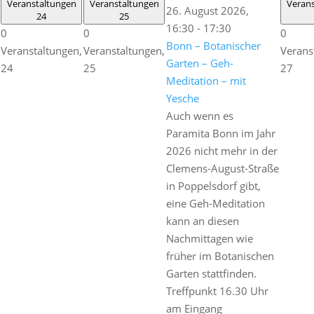
Veranstaltungen
Veranstaltungen
Veran
26. August 2026,
24
25
16:30
-
17:30
0
0
0
Bonn – Botanischer
Veranstaltungen,
Veranstaltungen,
Verans
Garten – Geh-
24
25
27
Meditation – mit
Yesche
Auch wenn es
Paramita Bonn im Jahr
2026 nicht mehr in der
Clemens-August-Straße
in Poppelsdorf gibt,
eine Geh-Meditation
kann an diesen
Nachmittagen wie
früher im Botanischen
Garten stattfinden.
Treffpunkt 16.30 Uhr
am Eingang