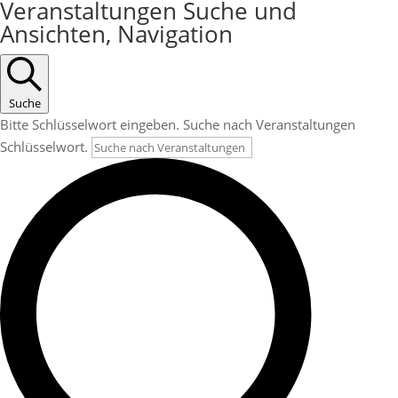
Veranstaltungen
Veranstaltungen Suche und
Ansichten, Navigation
Suche
Bitte Schlüsselwort eingeben. Suche nach Veranstaltungen
Schlüsselwort.