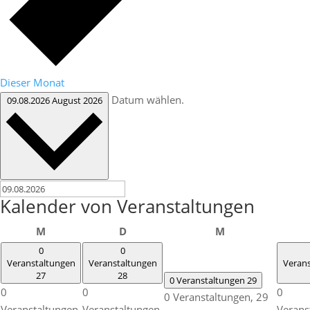
Dieser Monat
Datum wählen.
09.08.2026
August 2026
Kalender von Veranstaltungen
Montag
Dienstag
Mittwoch
M
D
M
0
0
Veranstaltungen
Veranstaltungen
Veran
27
28
0 Veranstaltungen
29
0
0
0
0 Veranstaltungen,
29
Veranstaltungen,
Veranstaltungen,
Verans