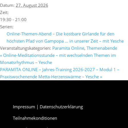
Datum:
27. August 2026
Zeit:
19:30 - 21:00
Serien:
Online-Themen-Abend – Die kostbare Girlande für den
höchsten Pfad von Gampopa … in unserer Zeit – mit Yesche
Veranstaltungskategorien:
Paramita Online
,
Themenabende
«
Online-Meditationsstunde – mit wechselnden Themen im
Monatsrhythmus – Yesche
PARAMITA ONLINE – Jahres-Training 2026-2027 – Modul 1 –
Praxiswochenende Metta-Herzenswärme – Yesche
»
Impressum
|
Datenschutzerklärung
Teilnahmekonditionen