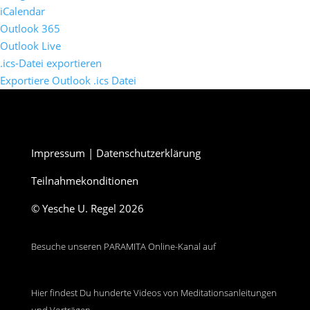
iCalendar
Outlook 365
Outlook Live
.ics-Datei exportieren
Exportiere Outlook .ics Datei
Impressum
|
Datenschutzerklärung
Teilnahmekonditionen
© Yesche U. Regel 2026
Besuche unseren PARAMITA Online-Kanal auf
Hier findest Du hunderte Videos von Meditationsanleitungen
und Vorträgen.