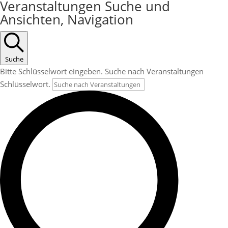
Veranstaltungen
Veranstaltungen Suche und
Ansichten, Navigation
Suche
Bitte Schlüsselwort eingeben. Suche nach Veranstaltungen
Schlüsselwort.