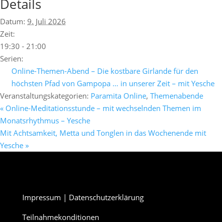
Details
Datum:
9. Juli 2026
Zeit:
19:30 - 21:00
Serien:
Online-Themen-Abend – Die kostbare Girlande für den
höchsten Pfad von Gampopa … in unserer Zeit – mit Yesche
Veranstaltungskategorien:
Paramita Online
,
Themenabende
«
Online-Meditationsstunde – mit wechselnden Themen im
Monatsrhythmus – Yesche
Mit Achtsamkeit, Metta und Tonglen in das Wochenende mit
Yesche
»
Impressum
|
Datenschutzerklärung
Teilnahmekonditionen