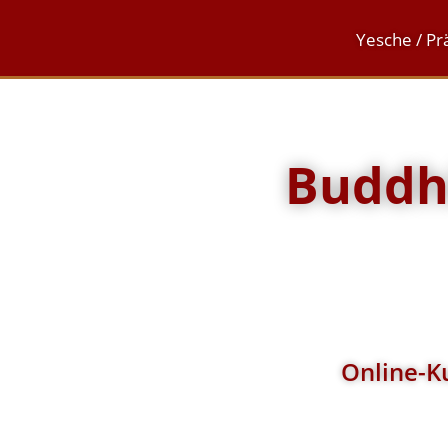
Yesche / Pr
Buddhi
Online-Ku