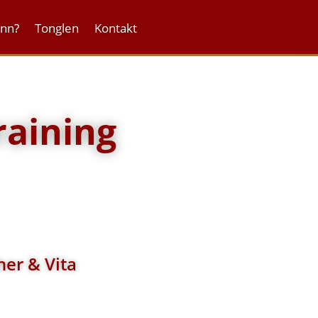
onn?
Tonglen
Kontakt
raining
her & Vita