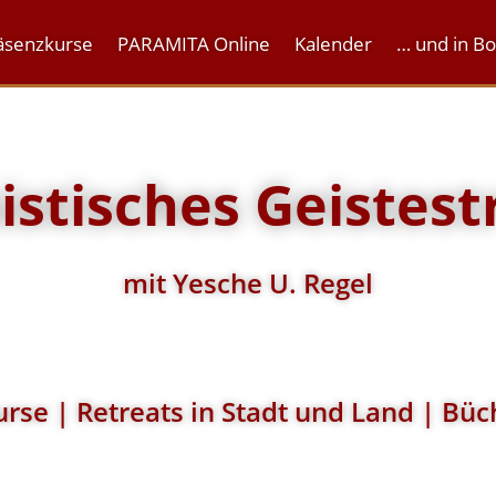
äsenzkurse
PARAMITA Online
Kalender
… und in B
stisches Geistest
mit Yesche U. Regel
rse | Retreats in Stadt und Land | Büc