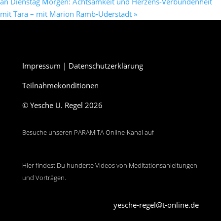
an Dienstag Morgen: Achtsamkeit und Herzens-Verbundenheit
mit Tara – mit Marion Ramb-Uderstadt
»
Impressum
|
Datenschutzerklärung
Teilnahmekonditionen
© Yesche U. Regel 2026
Besuche unseren PARAMITA Online-Kanal auf
Hier findest Du hunderte Videos von Meditationsanleitungen
und Vorträgen.
yesche-regel@t-online.de