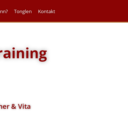
onn?
Tonglen
Kontakt
raining
her & Vita