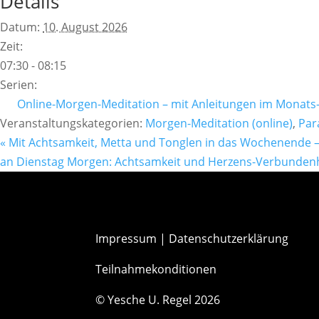
Details
Datum:
10. August 2026
Zeit:
07:30 - 08:15
Serien:
Online-Morgen-Meditation – mit Anleitungen im Monats
Veranstaltungskategorien:
Morgen-Meditation (online)
,
Par
«
Mit Achtsamkeit, Metta und Tonglen in das Wochenende –
an Dienstag Morgen: Achtsamkeit und Herzens-Verbundenh
Impressum
|
Datenschutzerklärung
Teilnahmekonditionen
© Yesche U. Regel 2026