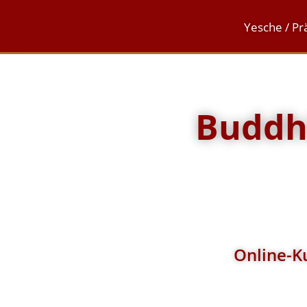
Yesche / Pr
Buddhi
Online-Ku