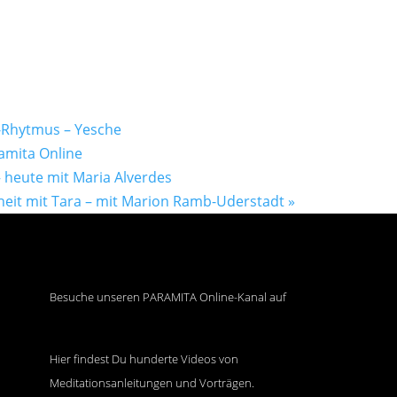
-Rhytmus – Yesche
amita Online
 heute mit Maria Alverdes
eit mit Tara – mit Marion Ramb-Uderstadt
»
Besuche unseren PARAMITA Online-Kanal auf
Hier findest Du hunderte Videos von
Meditationsanleitungen und Vorträgen.