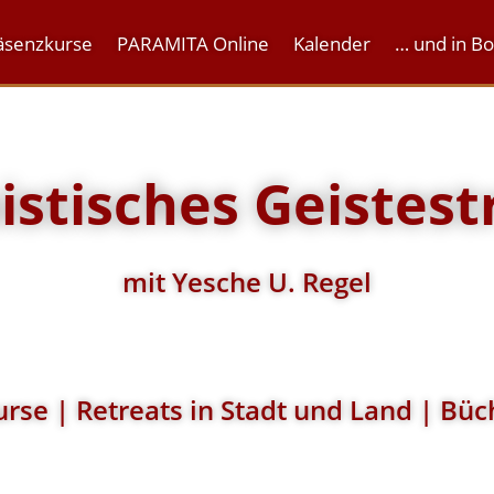
äsenzkurse
PARAMITA Online
Kalender
… und in B
stisches Geistest
mit Yesche U. Regel
rse | Retreats in Stadt und Land | Büc