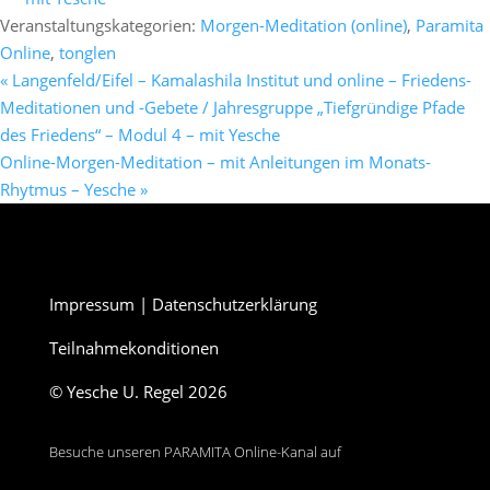
Veranstaltungskategorien:
Morgen-Meditation (online)
,
Paramita
Online
,
tonglen
«
Langenfeld/Eifel – Kamalashila Institut und online – Friedens-
Meditationen und -Gebete / Jahresgruppe „Tiefgründige Pfade
des Friedens“ – Modul 4 – mit Yesche
Online-Morgen-Meditation – mit Anleitungen im Monats-
Rhytmus – Yesche
»
Impressum
|
Datenschutzerklärung
Teilnahmekonditionen
© Yesche U. Regel 2026
Besuche unseren PARAMITA Online-Kanal auf