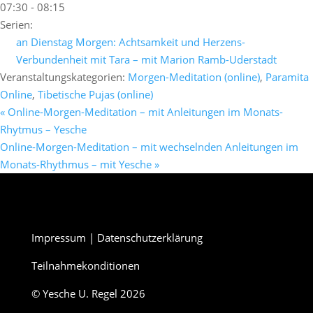
07:30 - 08:15
Serien:
an Dienstag Morgen: Achtsamkeit und Herzens-
Verbundenheit mit Tara – mit Marion Ramb-Uderstadt
Veranstaltungskategorien:
Morgen-Meditation (online)
,
Paramita
Online
,
Tibetische Pujas (online)
«
Online-Morgen-Meditation – mit Anleitungen im Monats-
Rhytmus – Yesche
Online-Morgen-Meditation – mit wechselnden Anleitungen im
Monats-Rhythmus – mit Yesche
»
Impressum
|
Datenschutzerklärung
Teilnahmekonditionen
© Yesche U. Regel 2026