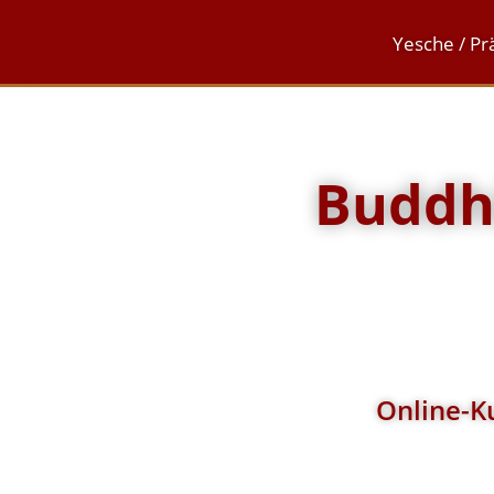
Yesche / Pr
Buddhi
Online-Ku