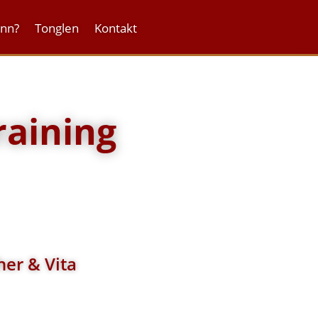
onn?
Tonglen
Kontakt
raining
her & Vita