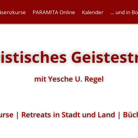
äsenzkurse
PARAMITA Online
Kalender
… und in B
stisches Geistest
mit Yesche U. Regel
rse | Retreats in Stadt und Land | Büc