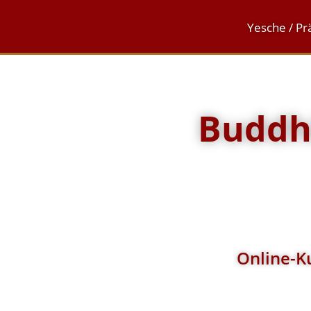
Yesche / Pr
Buddhi
Online-Ku