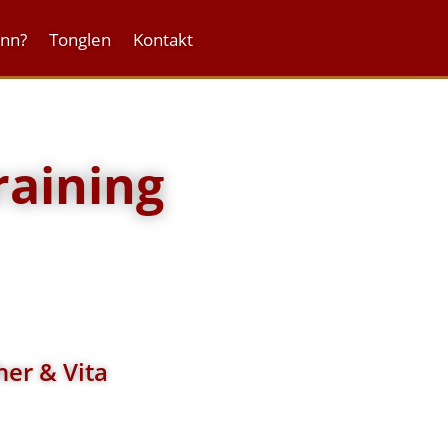
onn?
Tonglen
Kontakt
raining
her & Vita