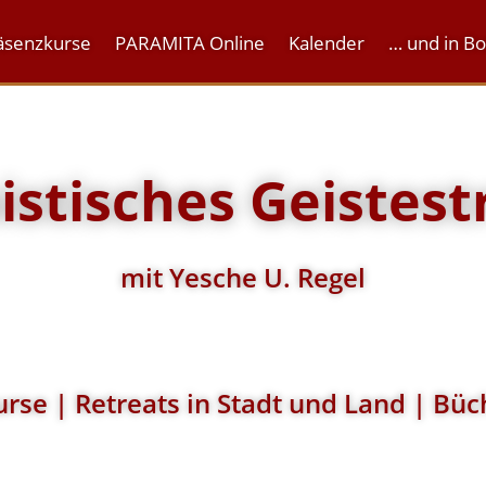
äsenzkurse
PARAMITA Online
Kalender
… und in B
stisches Geistest
mit Yesche U. Regel
rse | Retreats in Stadt und Land | Büc