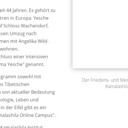
eit 44 Jahren. Es gehört zu
tren in Europa. Yesche
auf Schloss Wachendorf,
essen Umzug nach
mmen mit Angelika Wild-
h wohnen.
hluss einer intensiven
ama Yesche" genannt.
Programm sowohl mit
Der Friedens- und Me
es Tibetischen
Kamalashila
 von aktueller Bedeutung
hologie, Leben und
 der Eifel gibt es ein
alashila Online Campus".
Kamalashila Institut