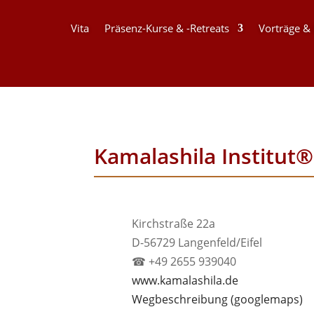
Vita
Präsenz-Kurse & -Retreats
Vorträge &
Kamalashila Institut®
Kirchstraße 22a
D-56729 Langenfeld/Eifel
☎ +49 2655 939040
www.kamalashila.de
Wegbeschreibung (googlemaps)