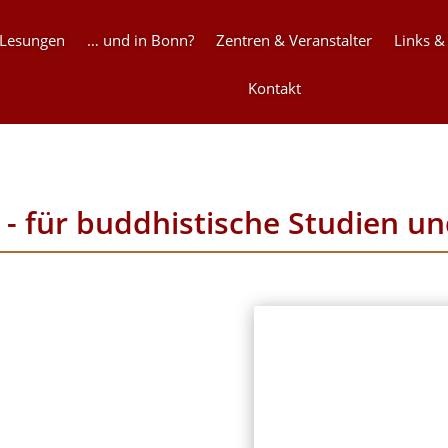
 Lesungen
… und in Bonn?
Zentren & Veranstalter
Links &
Kontakt
 - für buddhistische Studien u