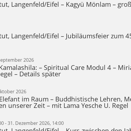
tut, Langenfeld/Eifel – Kagyü Mönlam – groß
tut, Langenfeld/Eifel – Jubiläumsfeier zum 4
 September 2026
/Kamalashila: – Spiritual Care Modul 4 – Mi
gel – Details später
Oktober 2026
lefant im Raum – Buddhistische Lehren, M
n unserer Zeit – mit Lama Yesche U. Regel
00
-
31. Dezember 2026, 14:00
tut, Langenfeld/Eifel – Kurs zwischen den J