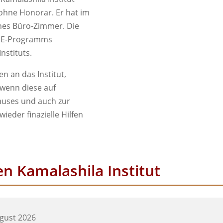
 ohne Honorar. Er hat im
ines Büro-Zimmer. Die
NE-Programms
nstituts.
n an das Institut,
wenn diese auf
auses und auch zur
eder finazielle Hilfen
n Kamalashila Institut
ugust 2026