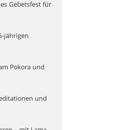
es Gebetsfest für
5-jährigen
riam Pokora und
editationen und
ahren – mit Lama