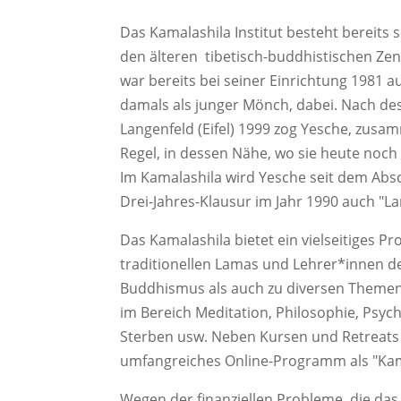
Das Kamalashila Institut besteht bereits s
den älteren tibetisch-buddhistischen Zen
war bereits bei seiner Einrichtung 1981 
damals als junger Mönch, dabei. Nach d
Langenfeld (Eifel) 1999 zog Yesche, zusa
Regel, in dessen Nähe, wo sie heute noc
Im Kamalashila wird Yesche seit dem Absc
Drei-Jahres-Klausur im Jahr 1990 auch "L
Das Kamalashila bietet ein vielseitiges 
traditionellen Lamas und Lehrer*innen d
Buddhismus als auch zu diversen Themen
im Bereich Meditation, Philosophie, Psyc
Sterben usw. Neben Kursen und Retreats in
umfangreiches Online-Programm als "Kam
Wegen der finanziellen Probleme, die das 